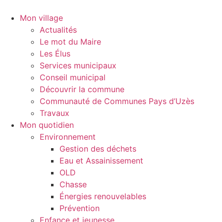
Aller
au
Mon village
contenu
Actualités
Le mot du Maire
Les Élus
Services municipaux
Conseil municipal
Découvrir la commune
Communauté de Communes Pays d’Uzès
Travaux
Mon quotidien
Environnement
Gestion des déchets
Eau et Assainissement
OLD
Chasse
Énergies renouvelables
Prévention
Enfance et jeunesse