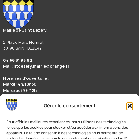
Mairie de Saint Dézéry
2 Place Marc Hermet
30190 SAINT DEZERY
04 66 81 98 92
Mail: stdezery.mairie@orange.fr
Horaires d’ouverture :
Mardi 14h/18h30
Mercredi 9h/12h
Jeudi 14h/17h
Vendredi 9h/12h
Gérer le consentement
Suivez nous sur la page Facebook Mairie de Saint-Dézéry
Restez informés en téléchargeant l’appli mobile illiwap
Pour offrir les meilleures expériences, nous utilisons des technologies
telles que les cookies pour stocker et/ou accéder aux informations des
appareils. Le fait de consentir à ces technologies nous permettra de
traiter des données telles que le comportement de navigation ou les ID