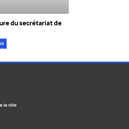
re du secrétariat de
26
 la ville