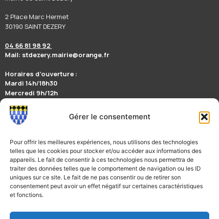
2 Place Marc Hermet
30190 SAINT DEZERY
04 66 81 98 92
Mail: stdezery.mairie@orange.fr
Horaires d’ouverture :
Mardi 14h/18h30
Mercredi 9h/12h
Jeudi 14h/17h
Vendredi 9h/12h
Gérer le consentement
Suivez nous sur la page Facebook Mairie de Saint-Dézéry
Restez informés en téléchargeant l’appli mobile illiwap
Pour offrir les meilleures expériences, nous utilisons des technologies
telles que les cookies pour stocker et/ou accéder aux informations des
appareils. Le fait de consentir à ces technologies nous permettra de
traiter des données telles que le comportement de navigation ou les ID
Nous contacter
uniques sur ce site. Le fait de ne pas consentir ou de retirer son
consentement peut avoir un effet négatif sur certaines caractéristiques
et fonctions.
Télécharger l’application de la ville