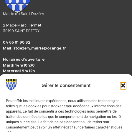
Mairie de Saint Dézéry
2 Place Marc Hermet
30190 SAINT DEZERY
04 66 81 98 92
Mail: stdezery.mairie@orange.fr
Horaires d’ouverture :
Mardi 14h/18h30
Mercredi 9h/12h
Jeudi 14h/17h
Vendredi 9h/12h
Gérer le consentement
Suivez nous sur la page Facebook Mairie de Saint-Dézéry
Restez informés en téléchargeant l’appli mobile illiwap
Pour offrir les meilleures expériences, nous utilisons des technologies
telles que les cookies pour stocker et/ou accéder aux informations des
appareils. Le fait de consentir à ces technologies nous permettra de
traiter des données telles que le comportement de navigation ou les ID
Nous contacter
uniques sur ce site. Le fait de ne pas consentir ou de retirer son
consentement peut avoir un effet négatif sur certaines caractéristiques