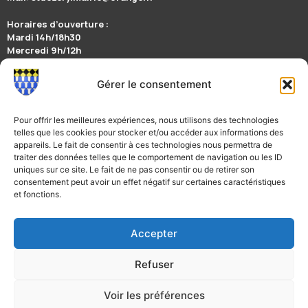
Horaires d’ouverture :
Mardi 14h/18h30
Mercredi 9h/12h
Jeudi 14h/17h
Vendredi 9h/12h
Gérer le consentement
Suivez nous sur la page Facebook Mairie de Saint-Dézéry
Restez informés en téléchargeant l’appli mobile illiwap
Pour offrir les meilleures expériences, nous utilisons des technologies
telles que les cookies pour stocker et/ou accéder aux informations des
appareils. Le fait de consentir à ces technologies nous permettra de
traiter des données telles que le comportement de navigation ou les ID
Nous contacter
uniques sur ce site. Le fait de ne pas consentir ou de retirer son
consentement peut avoir un effet négatif sur certaines caractéristiques
et fonctions.
Télécharger l’application de la ville
Accepter
Refuser
PLAN DU SITE
MENTIONS LÉGALES
Voir les préférences