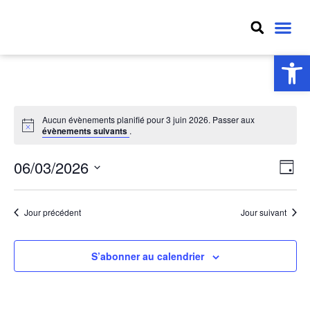
MON VIL
MON QU
MES D
Ouv
Aucun évènements planifié pour 3 juin 2026. Passer aux
évènements suivants
.
Nav
Na
06/03/2026
Jour
Sélectionnez
par
de
une
date.
con
vu
Jour précédent
Jour suivant
Év
S’abonner au calendrier