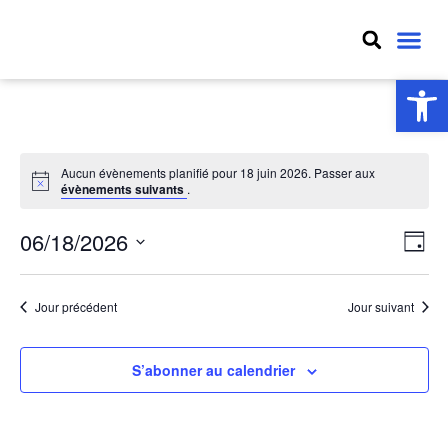
MON VIL
MON QU
MES D
Ouv
Aucun évènements planifié pour 18 juin 2026. Passer aux
évènements suivants
.
Nav
Na
06/18/2026
Jour
Sélectionnez
par
de
une
date.
con
vu
Jour précédent
Jour suivant
Év
S’abonner au calendrier